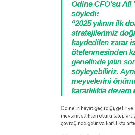
Odine CFO’su Ali Y
söyledi:
“2025 yılının ilk 
stratejilerimiz do
kaydedilen zarar i
ötelenmesinden ka
genelinde yılın so
söyleyebiliriz. Ay
meyvelerini önümü
kararlılıkla devam
Odine’in hayat geçirdiği, gelir ve
mevsimsellikten ötürü talep artış
çeyreğinde gelir ve karlılıkta ar