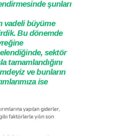
lendirmesinde şunları
un vadeli büyüme
tirdik. Bu dönemde
yreğine
elendiğinde, sektör
sla tamamlandığını
nemdeyiz ve bunların
ımlarımıza ise
ırımlarına yapılan giderler,
ibi faktörlerle yılın son