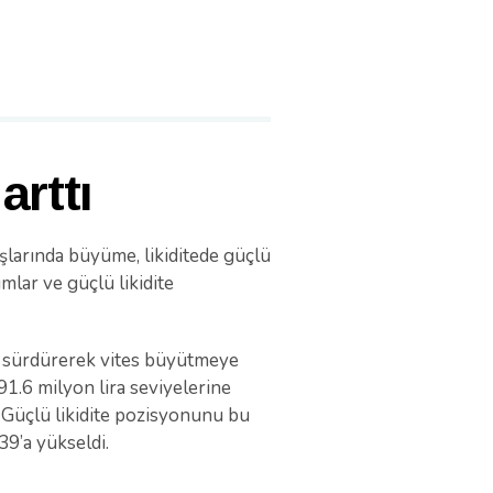
arttı
ışlarında büyüme, likiditede güçlü
ımlar ve güçlü likidite
ini sürdürerek vites büyütmeye
91.6 milyon lira seviyelerine
i. Güçlü likidite pozisyonunu bu
39’a yükseldi.