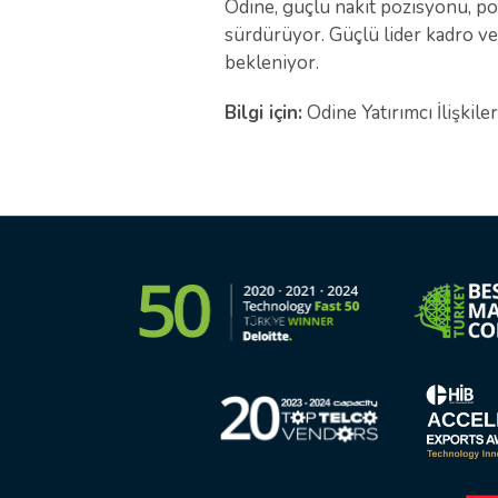
Odine, güçlü nakit pozisyonu, po
sürdürüyor. Güçlü lider kadro ve
bekleniyor.
Bilgi için:
Odine Yatırımcı İlişkiler