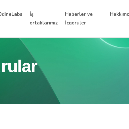
OdineLabs
İş
Haberler ve
Hakkımı
ortaklarımız
İçgörüler
rular