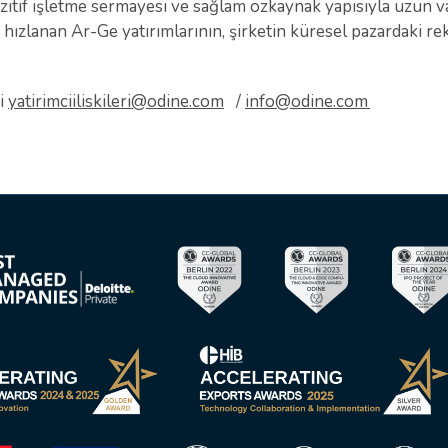
zitif işletme sermayesi ve sağlam özkaynak yapısıyla uzun 
 hızlanan Ar-Ge yatırımlarının, şirketin küresel pazardaki r
i
yatirimciiliskileri@odine.com
/
info@odine.com