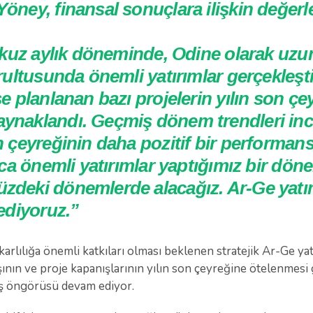
öney, finansal sonuçlara ilişkin değer
dokuz aylık döneminde, Odine olarak uz
ğrultusunda önemli yatırımlar gerçekleş
se planlanan bazı projelerin yılın son çe
ynaklandı. Geçmiş dönem trendleri inc
n çeyreğinin daha pozitif bir performan
rıca önemli yatırımlar yaptığımız bir dö
zdeki dönemlerde alacağız. Ar-Ge yatır
 ediyoruz.”
 karlılığa önemli katkıları olması beklenen stratejik Ar-Ge yat
ının ve proje kapanışlarının yılın son çeyreğine ötelenmesi g
tış öngörüsü devam ediyor.