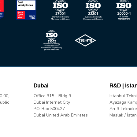
Dubai
R&D | İsta
0 00,
Office 315 - Bldg 9
Istanbul Tekni
ublic
Dubai Internet City
Ayazaga Kam
P.O. Box 500427
Arı-3 Teknoke
Dubai United Arab Emirates
Maslak / İstan