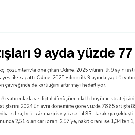
ışları 9 ayda yüzde 77 
kçi çözümleriyle öne çıkan Odine, 2025 yılının ilk 9 ayını sat
si ile kapattı. Odine, 2025 yılının ilk 9 ayında yaptığı yatır
 çeyreğinde de karlılığını artırmayı hedefliyor.
tığı yatırımlarla ve dijital dönüşüm odaklı büyüme stratejis
t satışlarını 2024’ün aynı dönemine göre yüzde 76,65 artışla 8
milyon lira, brüt kâr marjı ise yüzde 14,85 olarak gerçekleşt
unda 2,51 olan cari oranı 2,57’ye, nakit oranı ise 1,34’ten 1,