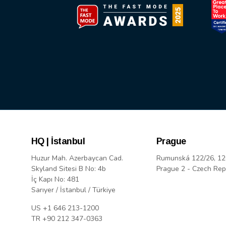
HQ | İstanbul
Prague
Huzur Mah. Azerbaycan Cad.
Rumunská 122/26, 12
Skyland Sitesi B No: 4b
Prague 2 - Czech Rep
İç Kapı No: 481
Sarıyer / İstanbul / Türkiye
US +1 646 213-1200
TR +90 212 347-0363