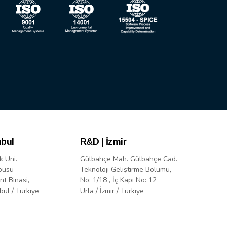
nbul
R&D | İzmir
k Uni.
Gülbahçe Mah. Gülbahçe Cad.
pusu
Teknoloji Geliştirme Bölümü,
nt Binasi,
No: 1/18 , İç Kapı No: 12
bul / Türkiye
Urla / İzmir / Türkiye