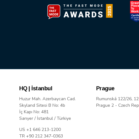
HQ | İstanbul
Prague
Huzur Mah. Azerbaycan Cad.
Rumunská 122/26, 12
Skyland Sitesi B No: 4b
Prague 2 - Czech Rep
İç Kapı No: 481
Sarıyer / İstanbul / Türkiye
US +1 646 213-1200
TR +90 212 347-0363