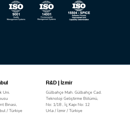
nbul
R&D | İzmir
k Uni.
Gülbahçe Mah. Gülbahçe Cad.
pusu
Teknoloji Geliştirme Bölümü,
nt Binasi,
No: 1/18 , İç Kapı No: 12
bul / Türkiye
Urla / İzmir / Türkiye