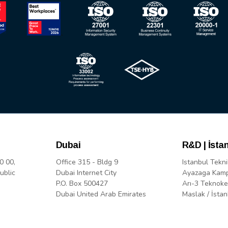
Dubai
R&D | İsta
0 00,
Office 315 - Bldg 9
Istanbul Tekni
ublic
Dubai Internet City
Ayazaga Kam
P.O. Box 500427
Arı-3 Teknoke
Dubai United Arab Emirates
Maslak / İstan