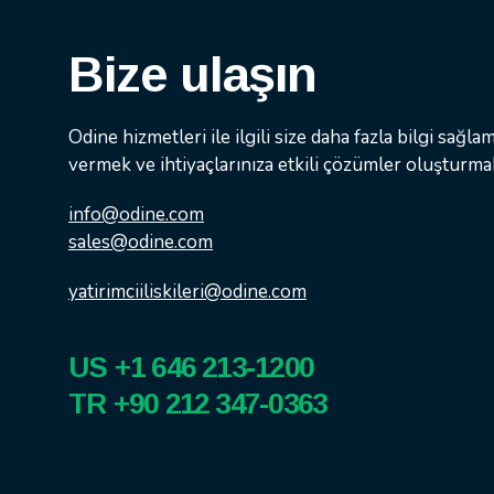
Bize ulaşın
Odine hizmetleri ile ilgili size daha fazla bilgi sağl
vermek ve ihtiyaçlarınıza etkili çözümler oluşturmak
info@odine.com
sales@odine.com
yatirimciiliskileri@odine.com
US +1 646 213-1200
TR +90 212 347-0363