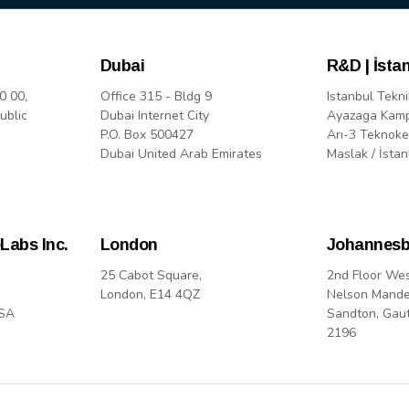
Dubai
R&D | İsta
0 00,
Office 315 - Bldg 9
Istanbul Tekni
ublic
Dubai Internet City
Ayazaga Kam
P.O. Box 500427
Arı-3 Teknoke
Dubai United Arab Emirates
Maslak / İstan
Labs Inc.
London
Johannesb
25 Cabot Square,
2nd Floor We
London, E14 4QZ
Nelson Mande
USA
Sandton, Gau
2196