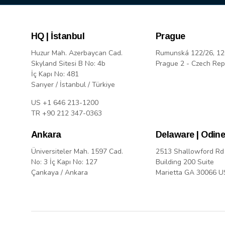
HQ | İstanbul
Prague
Huzur Mah. Azerbaycan Cad.
Rumunská 122/26, 12
Skyland Sitesi B No: 4b
Prague 2 - Czech Rep
İç Kapı No: 481
Sarıyer / İstanbul / Türkiye
US +1 646 213-1200
TR +90 212 347-0363
Ankara
Delaware | Odine
Üniversiteler Mah. 1597 Cad.
2513 Shallowford Rd
No: 3 İç Kapı No: 127
Building 200 Suite
Çankaya / Ankara
Marietta GA 30066 