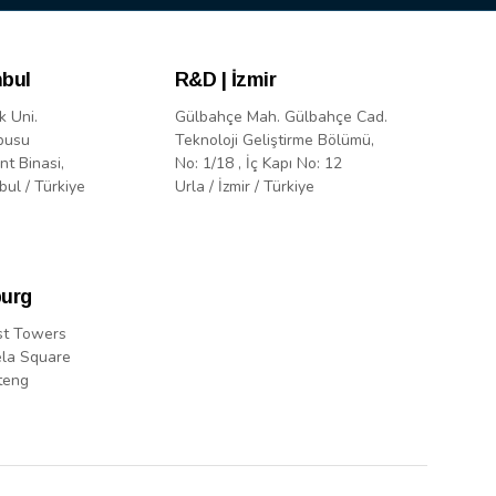
nbul
R&D | İzmir
k Uni.
Gülbahçe Mah. Gülbahçe Cad.
pusu
Teknoloji Geliştirme Bölümü,
nt Binasi,
No: 1/18 , İç Kapı No: 12
bul / Türkiye
Urla / İzmir / Türkiye
urg
st Towers
la Square
teng