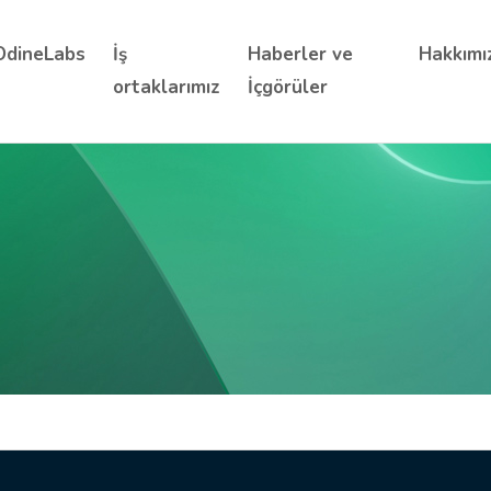
OdineLabs
İş
Haberler ve
Hakkımı
ortaklarımız
İçgörüler