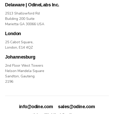
Delaware | OdineLabs Inc.
2513 Shallowford Rd
Building 200 Suite
Marietta GA 30066 USA
London
25 Cabot Square,
London, E14 4QZ
Johannesburg
2nd Floor West Towers
Nelson Mandela Square
Sandton, Gauteng
2196
info@odine.com
sales@odine.com