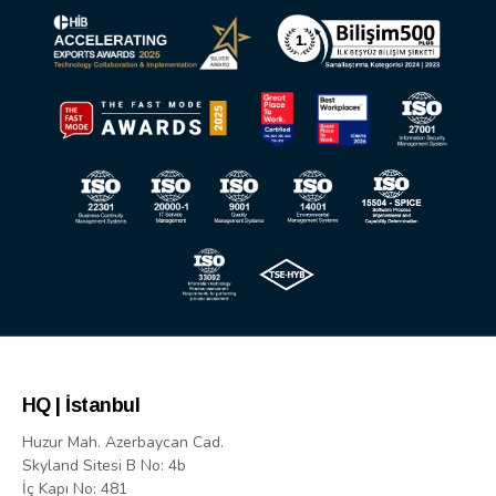
HQ | İstanbul
Huzur Mah. Azerbaycan Cad.
Skyland Sitesi B No: 4b
İç Kapı No: 481