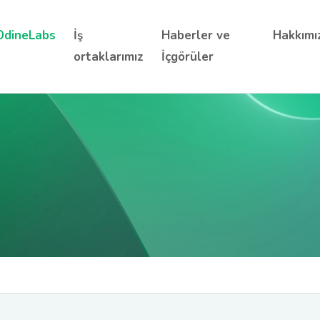
OdineLabs
İş
Haberler ve
Hakkımı
ortaklarımız
İçgörüler