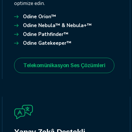
optimize edin.
Odine Orion™
Odine Nebula™ & Nebula+™
Odine Pathfinder™
Odine Gatekeeper™
Telekomünikasyon Ses Çözümleri