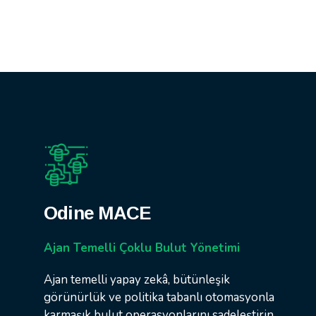
Odine MACE
Ajan Temelli Çoklu Bulut Yönetimi
Ajan temelli yapay zekâ, bütünleşik
görünürlük ve politika tabanlı otomasyonla
karmaşık bulut operasyonlarını sadeleştirin.