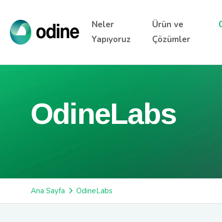
Neler
Ürün ve
Yapıyoruz
Çözümler
OdineLabs
Ana Sayfa
OdineLabs