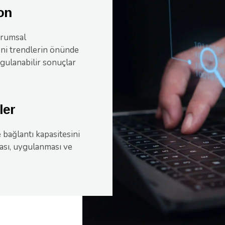
on
urumsal
yeni trendlerin önünde
ygulanabilir sonuçlar
ler
 bağlantı kapasitesini
ması, uygulanması ve