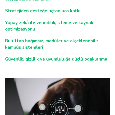
Stratejiden desteğe uçtan uca katkı
Yapay zekâ ile verimlilik, izleme ve kaynak
optimizasyonu
Buluttan bağımsız, modüler ve ölçeklenebilir
kampüs sistemleri
Güvenlik, gizlilik ve uyumluluğa güçlü odaklanma