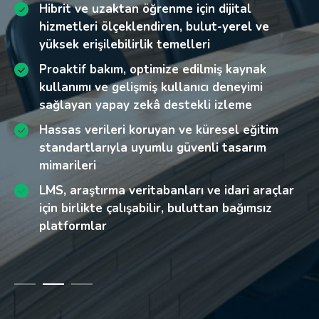
Ölçeklenebilirlik ve birlikte çalışabilirliği
Hibrit ve uzaktan öğrenme için dijital
Hibrit, uzaktan ve kampüs içi eğitimi kesintisiz
sınırlayan geleneksel BT altyapıları
hizmetleri ölçeklendiren, bulut-yerel ve
destekleyen modernize edilmiş altyapılar
yüksek erişilebilirlik temelleri
Güvenli ve erişilebilir uzaktan ve hibrit
Küresel eğitim standartlarıyla uyumlu,
öğrenme ortamlarına yönelik artan talep
Proaktif bakım, optimize edilmiş kaynak
geliştirilmiş güvenlik ve regülasyon desteği
Öğrenci, akademik kadro ve araştırma
kullanımı ve gelişmiş kullanıcı deneyimi
Operasyonel maliyetleri azaltan ve esnekliği
verilerini hedef alan artan siber tehditler
sağlayan yapay zekâ destekli izleme
artıran ölçeklenebilir, birlikte çalışabilir
Yüksek performans sağlarken operasyonel
Hassas verileri koruyan ve küresel eğitim
sistemler
maliyetleri kontrol altında tutma baskısı
standartlarıyla uyumlu güvenli tasarım
Daha verimli kaynak kullanımı ve iyileştirilmiş
Analitik ve öğrenci başarısı girişimlerini
mimarileri
kullanıcı deneyimleri sağlayan yapay zekâ
engelleyen veri adacıkları
LMS, araştırma veritabanları ve idari araçlar
destekli içgörüler
için birlikte çalışabilir, buluttan bağımsız
İnovasyonu ve iş birliğini destekleyen,
platformlar
geleceğe hazır dijital kampüsler