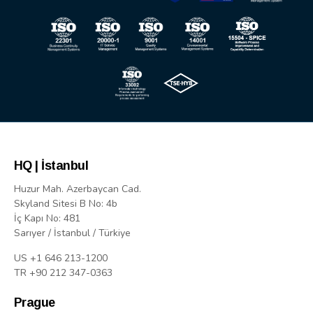
HQ | İstanbul
Huzur Mah. Azerbaycan Cad.
Skyland Sitesi B No: 4b
İç Kapı No: 481
Sarıyer / İstanbul / Türkiye
US +1 646 213-1200
TR +90 212 347-0363
Prague