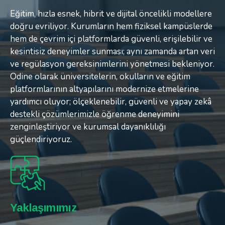
Eğitim, hızla esnek, hibrit ve dijital öncelikli modellere
Eğitim, hızla esnek, hibrit ve dijital öncelikli modellere
Eğitim, hızla esnek, hibrit ve dijital öncelikli modellere
doğru evriliyor. Kurumların hem fiziksel kampüslerde
doğru evriliyor. Kurumların hem fiziksel kampüslerde
doğru evriliyor. Kurumların hem fiziksel kampüslerde
hem de çevrim içi platformlarda güvenli, erişilebilir ve
hem de çevrim içi platformlarda güvenli, erişilebilir ve
hem de çevrim içi platformlarda güvenli, erişilebilir ve
kesintisiz deneyimler sunması; aynı zamanda artan veri
kesintisiz deneyimler sunması; aynı zamanda artan veri
kesintisiz deneyimler sunması; aynı zamanda artan veri
ve regülasyon gereksinimlerini yönetmesi bekleniyor.
ve regülasyon gereksinimlerini yönetmesi bekleniyor.
ve regülasyon gereksinimlerini yönetmesi bekleniyor.
Odine olarak üniversitelerin, okulların ve eğitim
Odine olarak üniversitelerin, okulların ve eğitim
Odine olarak üniversitelerin, okulların ve eğitim
platformlarının altyapılarını modernize etmelerine
platformlarının altyapılarını modernize etmelerine
platformlarının altyapılarını modernize etmelerine
yardımcı oluyor; ölçeklenebilir, güvenli ve yapay zekâ
yardımcı oluyor; ölçeklenebilir, güvenli ve yapay zekâ
yardımcı oluyor; ölçeklenebilir, güvenli ve yapay zekâ
destekli çözümlerimizle öğrenme deneyimini
destekli çözümlerimizle öğrenme deneyimini
destekli çözümlerimizle öğrenme deneyimini
zenginleştiriyor ve kurumsal dayanıklılığı
zenginleştiriyor ve kurumsal dayanıklılığı
zenginleştiriyor ve kurumsal dayanıklılığı
güçlendiriyoruz.
güçlendiriyoruz.
güçlendiriyoruz.
Zorluklar
Yaklaşımımız
Kazanımlar