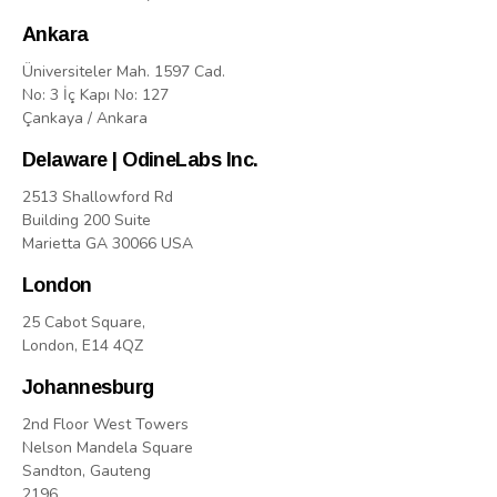
Ankara
Üniversiteler Mah. 1597 Cad.
No: 3 İç Kapı No: 127
Çankaya / Ankara
Delaware | OdineLabs Inc.
2513 Shallowford Rd
Building 200 Suite
Marietta GA 30066 USA
London
25 Cabot Square,
London, E14 4QZ
Johannesburg
2nd Floor West Towers
Nelson Mandela Square
Sandton, Gauteng
2196