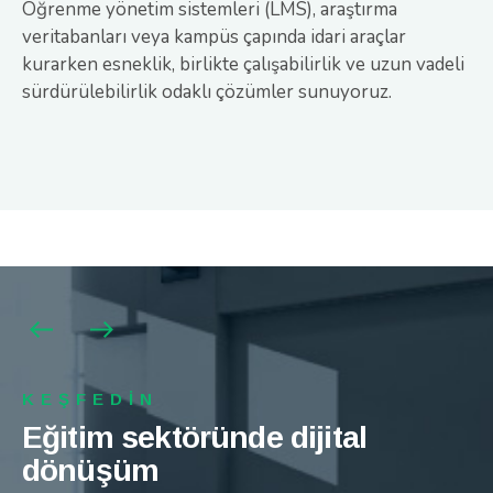
Öğrenme yönetim sistemleri (LMS), araştırma
veritabanları veya kampüs çapında idari araçlar
kurarken esneklik, birlikte çalışabilirlik ve uzun vadeli
sürdürülebilirlik odaklı çözümler sunuyoruz.
KEŞFEDİN
KEŞFEDİN
KEŞFEDİN
Eğitim sektöründe dijital
Eğitim sektöründe dijital
Eğitim sektöründe dijital
dönüşüm
dönüşüm
dönüşüm