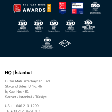
HQ | İstanbul
Huzur Mah. Azerbaycan Cad.
Skyland Sitesi B No: 4b
İç Kapı No: 481
Sarıyer / İstanbul / Türkiye
US +1 646 213-1200
TR +90 212 347-0363