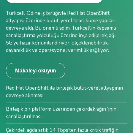
Turkcell, Odine iş birliğiyle Red Hat OpenShift
altyapısı üzerinde bulut-yerel ticari küme yapıları
devreye aldı. Bu önemli adım, Turkcell’in kapsamlı
sanallaştırma yolculuğu üzerine inşa edilerek, ağı
5G’ye hazır konumlandırıyor; ölçeklenebilirlik,
dayanıklılık ve operasyonel verimlilik sağlıyor.
Makaleyi okuyun
Red Hat OpenShift ile birleşik bulut-yerel altyapının
devreye alınması
Birleşik bir platform üzerinden çekirdek ağın ’inin
sanallaştırılması
Çekirdek ağda artık 14 Tbps’ten fazla kritik trafiğin