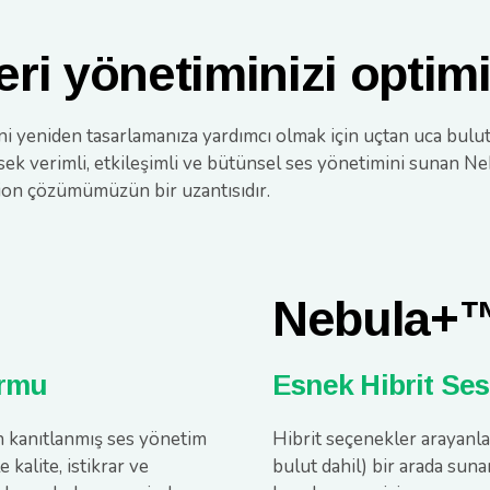
ri yönetiminizi optim
ni yeniden tasarlamanıza yardımcı olmak için uçtan uca bulu
ek verimli, etkileşimli ve bütünsel ses yönetimini sunan N
ion çözümümüzün bir uzantısıdır.
Nebula+
ormu
Esnek Hibrit Se
n kanıtlanmış ses yönetim
Hibrit seçenekler arayanl
e kalite, istikrar ve
bulut dahil) bir arada suna