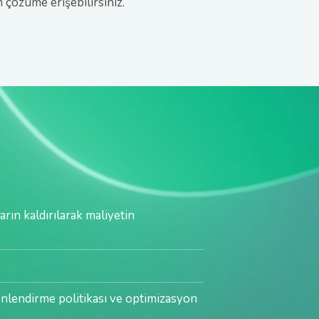
çözüme erişebilirsiniz.
ne uyum
rın kaldırılarak maliyetin
 modernize edilmesi
larak yenilenmesi
mı
k maliyet optimizasyonunun
nlendirme politikası ve optimizasyon