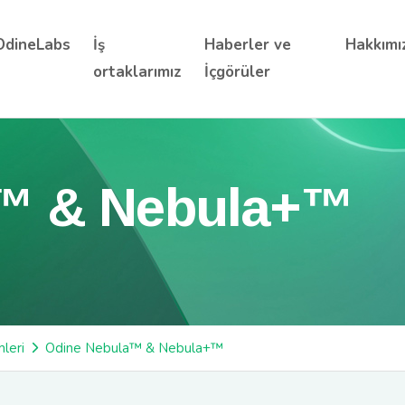
OdineLabs
İş
Haberler ve
Hakkımı
ortaklarımız
İçgörüler
a™ & Nebula+™
leri
Odine Nebula™ & Nebula+™