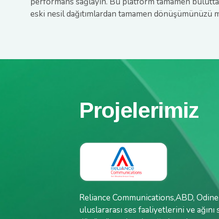
performans sağlayın. Bu platform tamamen bulutta b
eski nesil dağıtımlardan tamamen dönüşümünüzü m
Projelerimiz
Projelerimiz
Projelerimiz
Reliance Communications,ABD, Odine
Symbio -önceki adı ile TNZI- ağ dön
Wavecrest, global bir sistem entegr
uluslararası ses faaliyetlerini ve ağını
uluslararası toptan satış ses hizmeti 
uzmanı Odine ile iş ortaklığı kurarak, 