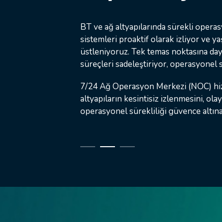
Kritik öneme sahip teknoloji altyapılar
BT ve ağ altyapılarında sürekli operas
Kurumsal ortamlara özel olarak tasar
yerel bileşenlerle tasarlıyor, entegre 
sistemleri proaktif olarak izliyor ve
yapılarıyla, daha hızlı ve hatasız dağıt
İlk kurulumdan sürekli operasyona ka
üstleniyoruz. Tek temas noktasına da
kaynak teknolojilerle desteklediğimiz 
yüksek hassasiyetle uyumlu, ölçeklene
süreçleri sadeleştiriyor, operasyonel
sürelerini azaltıyor, çevikliğinizi artırı
7/24 Ağ Operasyon Merkezi (NOC) hizm
altyapıların kesintisiz izlenmesini, ola
operasyonel sürekliliği güvence altına