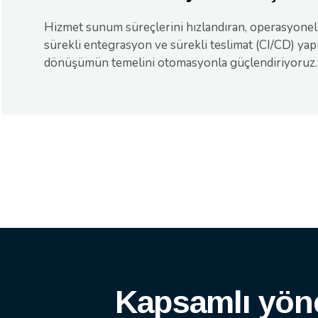
Hizmet sunum süreçlerini hızlandıran, operasyone
sürekli entegrasyon ve sürekli teslimat (CI/CD) yapıl
dönüşümün temelini otomasyonla güçlendiriyoruz.
Uçtan uca alt
Kapsamlı yöne
Sürekli enteg