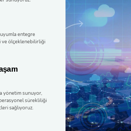
ek uyumla entegre
i ve ölçeklenebilirliği
Yaşam
ca yönetim sunuyor,
erasyonel sürekliliği
leri sağlıyoruz.