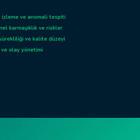
la desteklenen çoklu tedarikçi
 izleme ve anomali tespiti
um ve yaygınlaştırma süreçleri
el karmaşıklık ve riskler
lmış hata oranı
aşıyıcı seviyesinde performans ve
sürekliliği ve kalite düzeyi
eviklik
 ve olay yönetimi
 ve bulut yerel mimariler