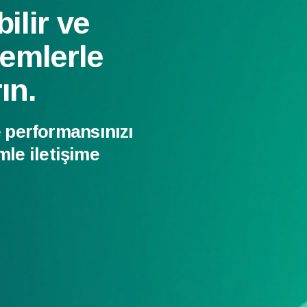
ilir ve
temlerle
ın.
performansınızı
mle iletişime