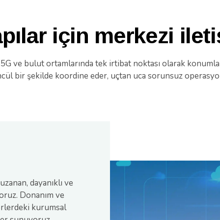
ılar için merkezi ilet
ı, 5G ve bulut ortamlarında tek irtibat noktası olarak konuml
tüncül bir şekilde koordine eder, uçtan uca sorunsuz operasyon
uzanan, dayanıklı ve
iyoruz. Donanım ve
törlerdeki kurumsal
ler sunuyoruz.