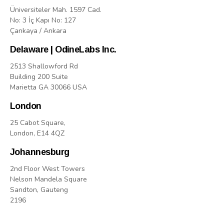
Üniversiteler Mah. 1597 Cad.
No: 3 İç Kapı No: 127
Çankaya / Ankara
Delaware | OdineLabs Inc.
2513 Shallowford Rd
Building 200 Suite
Marietta GA 30066 USA
London
25 Cabot Square,
London, E14 4QZ
Johannesburg
2nd Floor West Towers
Nelson Mandela Square
Sandton, Gauteng
2196