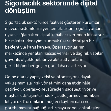
Sigortacılık sektöründe dijital
Sigortacılık sektöründe dijital
Sigortacılık sektöründe dijital
dönüşüm
dönüşüm
dönüşüm
Sigortacılık sektöründe faaliyet gösteren kurumlar,
Sigortacılık sektöründe faaliyet gösteren kurumlar,
Sigortacılık sektöründe faaliyet gösteren kurumlar,
mevcut sistemlerini yenilemek, artan regülasyonlara
mevcut sistemlerini yenilemek, artan regülasyonlara
mevcut sistemlerini yenilemek, artan regülasyonlara
uyum sağlamak ve dijital kanallar üzerinden kusursuz
uyum sağlamak ve dijital kanallar üzerinden kusursuz
uyum sağlamak ve dijital kanallar üzerinden kusursuz
bir müşteri deneyimi sunmak üzere dönüşen bir
bir müşteri deneyimi sunmak üzere dönüşen bir
bir müşteri deneyimi sunmak üzere dönüşen bir
beklentiyle karşı karşıya. Operasyonlarının
beklentiyle karşı karşıya. Operasyonlarının
beklentiyle karşı karşıya. Operasyonlarının
merkezinde yer alan hassas veriler ve dağınık yapılar,
merkezinde yer alan hassas veriler ve dağınık yapılar,
merkezinde yer alan hassas veriler ve dağınık yapılar,
güvenli, ölçeklenebilir ve akıllı altyapıların
güvenli, ölçeklenebilir ve akıllı altyapıların
güvenli, ölçeklenebilir ve akıllı altyapıların
gerekliliğini her geçen gün daha da artırıyor.
gerekliliğini her geçen gün daha da artırıyor.
gerekliliğini her geçen gün daha da artırıyor.
Odine olarak yapay zekâ ve otomasyona dayalı
Odine olarak yapay zekâ ve otomasyona dayalı
Odine olarak yapay zekâ ve otomasyona dayalı
yaklaşımımızla, risk yönetimini daha etkin hâle
yaklaşımımızla, risk yönetimini daha etkin hâle
yaklaşımımızla, risk yönetimini daha etkin hâle
getiriyor, operasyonel süreçleri sadeleştiriyor ve
getiriyor, operasyonel süreçleri sadeleştiriyor ve
getiriyor, operasyonel süreçleri sadeleştiriyor ve
müşteri etkileşimlerinde kişiselleştirmeyi mümkün
müşteri etkileşimlerinde kişiselleştirmeyi mümkün
müşteri etkileşimlerinde kişiselleştirmeyi mümkün
kılıyoruz. Kurumların müşteri kaybını daha net
kılıyoruz. Kurumların müşteri kaybını daha net
kılıyoruz. Kurumların müşteri kaybını daha net
görebilmesini, bağlılığı artırmaya yönelik stratejiler
görebilmesini, bağlılığı artırmaya yönelik stratejiler
görebilmesini, bağlılığı artırmaya yönelik stratejiler