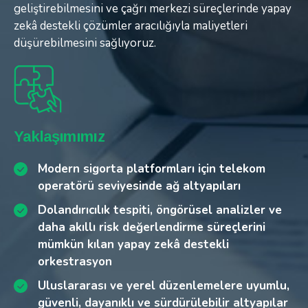
geliştirebilmesini ve çağrı merkezi süreçlerinde yapay
geliştirebilmesini ve çağrı merkezi süreçlerinde yapay
geliştirebilmesini ve çağrı merkezi süreçlerinde yapay
zekâ destekli çözümler aracılığıyla maliyetleri
zekâ destekli çözümler aracılığıyla maliyetleri
zekâ destekli çözümler aracılığıyla maliyetleri
düşürebilmesini sağlıyoruz.
düşürebilmesini sağlıyoruz.
düşürebilmesini sağlıyoruz.
Zorluklar
Yaklaşımımız
Kazanımlar
Ölçeklenebilirliği ve yenilikçiliği sınırlayan
Modern sigorta platformları için telekom
Otomatik hasar süreçleri, dolandırıcılık
geleneksel sistem altyapıları
operatörü seviyesinde ağ altyapıları
tespiti, yapay zekâ destekli chatbot ve
operasyonel verimlilik sayesinde işletme
Manuel iş akışları ve geleneksel hasar
Dolandırıcılık tespiti, öngörüsel analizler ve
giderlerinde (OPEX) azalma
süreçlerinden kaynaklanan yüksek
daha akıllı risk değerlendirme süreçlerini
operasyonel maliyetler
mümkün kılan yapay zekâ destekli
Farklı yasal düzenlemelere uyum sağlayan,
Şeffaflık gerektiren karmaşık regülasyon ve
orkestrasyon
daha şeffaf ve denetlenebilir yapılar
uyum yükümlülükleri
Uluslararası ve yerel düzenlemelere uyumlu,
Geleceğin sektörel ihtiyaçlarına hazır,
Dijital ekosistemlerde artan dolandırıcılık ve
güvenli, dayanıklı ve sürdürülebilir altyapılar
ölçeklenebilir ve dayanıklı altyapılar