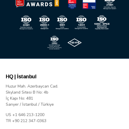
HQ | İstanbul
Huzur Mah. Azerbaycan Cad.
Skyland Sitesi B No: 4b
İç Kapı No: 481
Sarıyer / İstanbul / Türkiye
US +1 646 213-1200
TR +90 212 347-0363