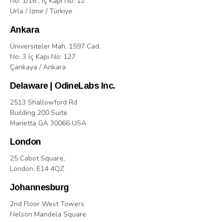
No: 1/18 , İç Kapı No: 12
Urla / İzmir / Türkiye
Ankara
Üniversiteler Mah. 1597 Cad.
No: 3 İç Kapı No: 127
Çankaya / Ankara
Delaware | OdineLabs Inc.
2513 Shallowford Rd
Building 200 Suite
Marietta GA 30066 USA
London
25 Cabot Square,
London, E14 4QZ
Johannesburg
2nd Floor West Towers
Nelson Mandela Square