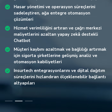
siber güvenlik riskleri
Hasar yönetimi ve operasyon süreçlerini
Müşteri bağlılığını güçlendiren ve kayıp
Parçalı iletişim kanalları ve yüksek çağrı
sadeleştiren, ağa entegre otomasyon
oranını azaltan çözümlerle etkileşim
merkezi maliyetleri
çözümleri
kalitesinde artış
Müşteri kaybı ve davranışları hakkında
Hizmet verimliliğini artıran ve çağrı merkezi
Öngörüsel analizler ile karar alma
öngörüye dayalı içgörü elde etmede yaşanan
maliyetlerini azaltan yapay zekâ destekli
süreçlerinde hız
zorluklar
Chatbot
Müşteri kaybını azaltmak ve bağlılığı artırmak
için sigorta şirketlerine gelişmiş analiz ve
otomasyon kabiliyetleri
Insurtech entegrasyonlarını ve dijital dağıtım
süreçlerini hızlandıran ölçeklenebilir bağlantı
altyapıları