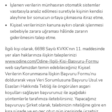
İşlenen verilerin münhasıran otomatik sistemler
vasıtasıyla analiz edilmesi suretiyle kişinin kendisi
aleyhine bir sonucun ortaya çıkmasına itiraz etme,
Kişisel verilerinizin kanuna aykırı olarak işlenmesi
sebebiyle zarara uğraması hâlinde zararın
giderilmesini talep etme.
İlgili kişi olarak, 6698 Sayılı KVKK’nın 11. maddesinde
yer alan haklarınıza ilişkin taleplerinizi
www.odine.com/Odine-Ilgili-Kisi-Basvuru-Formu
web sayfamızdan temin edebileceğiniz Kişisel
Verilerin Korunmasına İlişkin Başvuru Formu’nu
doldurarak veya Veri Sorumlusuna Başvuru Usul ve
Esasları Hakkında Tebliğ ile öngörülen asgari
koşulları sağlayan başvurunuz ile aşağıdaki
yöntemlerle tarafımıza iletebilirsiniz. Yapacağınız
başvuruyu Şirket olarak, talebinizin niteliğine göre en
kısa sürede ve en geç otuz gün içerisinde ücretsiz