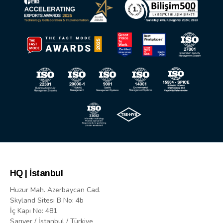
HQ | İstanbul
Huzur Mah. Azerbaycan Cad.
Skyland Sitesi B No: 4b
İç Kapı No: 481
Sarıyer / İstanbul / Türkiye