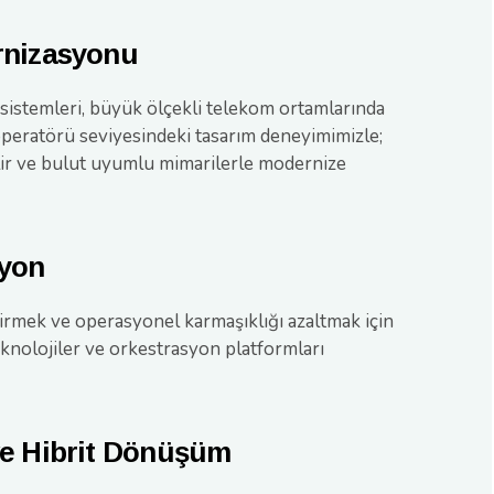
rnizasyonu
istemleri, büyük ölçekli telekom ortamlarında
peratörü seviyesindeki tasarım deneyimimizle;
lir ve bulut uyumlu mimarilerle modernize
syon
tirmek ve operasyonel karmaşıklığı azaltmak için
eknolojiler ve orkestrasyon platformları
ve Hibrit Dönüşüm