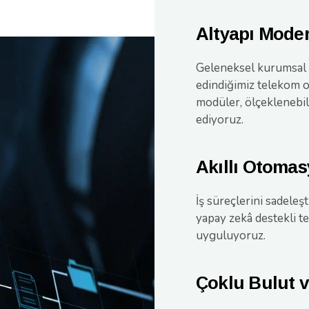
Altyapı Mode
Geleneksel kurumsal s
edindiğimiz telekom o
modüler, ölçeklenebi
ediyoruz.
Akıllı Otoma
İş süreçlerini sadeleş
yapay zekâ destekli t
uyguluyoruz.
Çoklu Bulut 