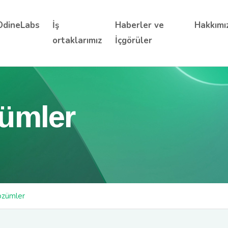
OdineLabs
İş
Haberler ve
Hakkımı
ortaklarımız
İçgörüler
ümler
özümler