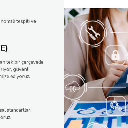
anomali tespiti ve
SE)
an tek bir çerçevede
iriyor, güvenli
imize ediyoruz.
al standartları
yoruz.