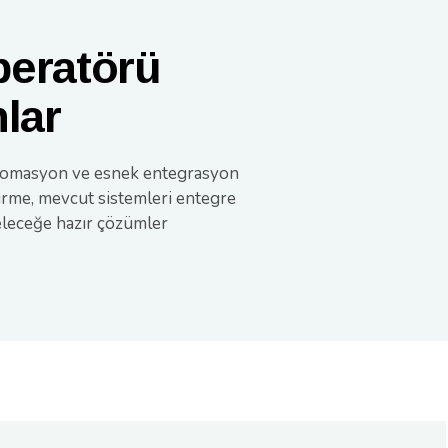
peratörü
lar
lı otomasyon ve esnek entegrasyon
dirme, mevcut sistemleri entegre
geleceğe hazır çözümler