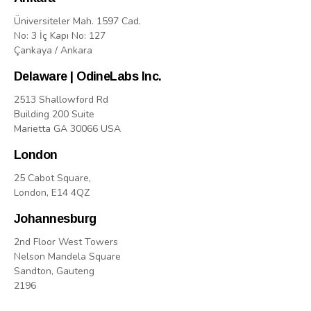
Üniversiteler Mah. 1597 Cad.
No: 3 İç Kapı No: 127
Çankaya / Ankara
Delaware | OdineLabs Inc.
2513 Shallowford Rd
Building 200 Suite
Marietta GA 30066 USA
London
25 Cabot Square,
London, E14 4QZ
Johannesburg
2nd Floor West Towers
Nelson Mandela Square
Sandton, Gauteng
2196