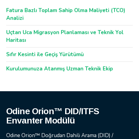
Fatura Bazlı Toplam Sahip Olma Maliyeti (TCO)
Analizi
Uçtan Uca Migrasyon Planlaması ve Teknik Yol
Haritası
Sıfır Kesinti ile Geçiş Yürütümü
Kurulumunuza Atanmış Uzman Teknik Ekip
Odine Orion™ DID/ITFS
Envanter Modülü
Odine Orion™ Doğrudan Dahili Arama (DID) /