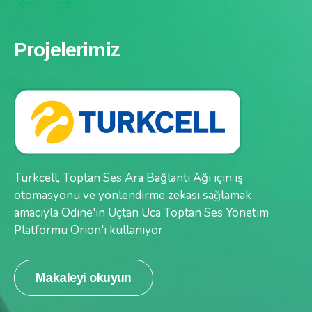
Projelerimiz
Projelerimiz
Uluslararası telekomünikasyon hizmet sağlayıcısı
Turkcell, Toptan Ses Ara Bağlantı Ağı için iş
Telin, Odine'nin uçtan uca toptan ses yönetim
otomasyonu ve yönlendirme zekası sağlamak
platformu Orion’ı kullanıyor.
amacıyla Odine'in Uçtan Uca Toptan Ses Yönetim
Platformu Orion'ı kullanıyor.
Makaleyi okuyun
Makaleyi okuyun
Dinamik yönetim