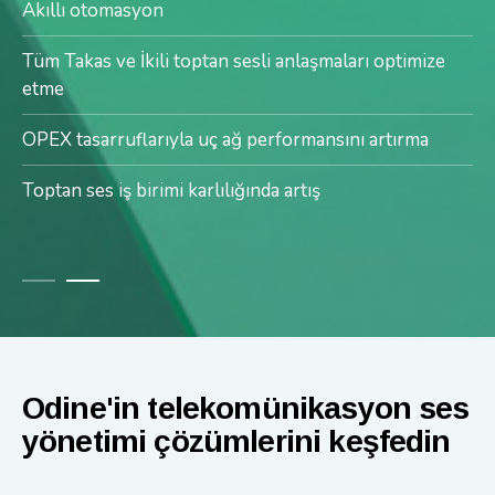
Akıllı otomasyon
Gerçek zamanlı görünürlük
Tüm Takas ve İkili toptan sesli anlaşmaları optimize
Kesinti veya hizmet aksaması oluşturmayan
etme
geliştirilmiş hizmetler
OPEX tasarruflarıyla uç ağ performansını artırma
Toptan ses iş birimi karlılığında artış
Odine'in telekomünikasyon ses
yönetimi çözümlerini keşfedin