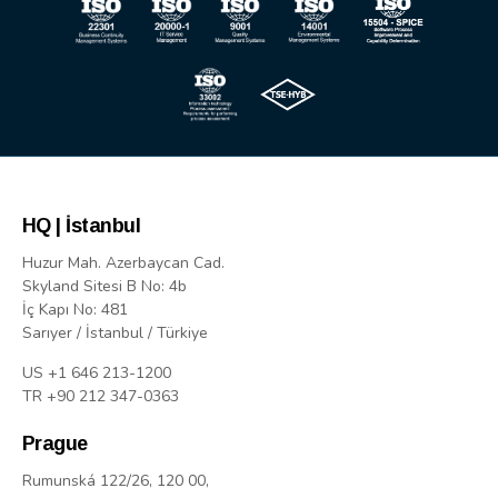
HQ | İstanbul
Huzur Mah. Azerbaycan Cad.
Skyland Sitesi B No: 4b
İç Kapı No: 481
Sarıyer / İstanbul / Türkiye
US +1 646 213-1200
TR +90 212 347-0363
Prague
Rumunská 122/26, 120 00,