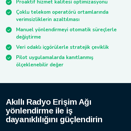
Proaktif hizmet kalitesi optimizasyonu
Çoklu telekom operatörü ortamlarında
verimsizliklerin azaltılması
Manuel yönlendirmeyi otomatik süreçlerle
değiştirme
Veri odaklı içgörülerle stratejik çeviklik
Pilot uygulamalarda kanıtlanmış
ölçeklenebilir değer
Akıllı Radyo Erişim Ağı
yönlendirme ile iş
dayanıklılığını güçlendirin