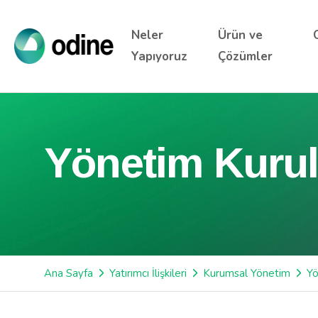
Neler
Ürün ve
Yapıyoruz
Çözümler
Yönetim Kuru
Ana Sayfa
Yatırımcı İlişkileri
Kurumsal Yönetim
Yö