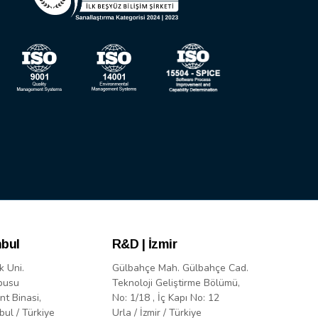
nbul
R&D | İzmir
k Uni.
Gülbahçe Mah. Gülbahçe Cad.
pusu
Teknoloji Geliştirme Bölümü,
nt Binasi,
No: 1/18 , İç Kapı No: 12
bul / Türkiye
Urla / İzmir / Türkiye