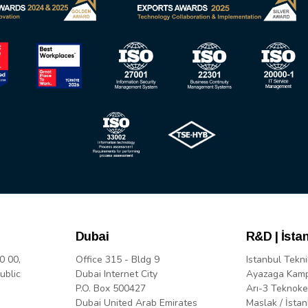
Dubai
R&D | İsta
0 00,
Office 315 - Bldg 9
Istanbul Tekni
ublic
Dubai Internet City
Ayazaga Kam
P.O. Box 500427
Arı-3 Teknoke
Dubai United Arab Emirates
Maslak / İstan