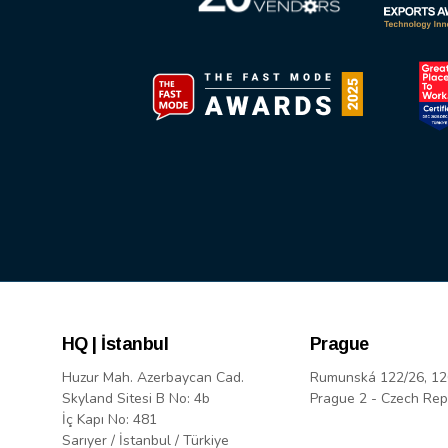
HQ | İstanbul
Prague
Huzur Mah. Azerbaycan Cad.
Rumunská 122/26, 12
Skyland Sitesi B No: 4b
Prague 2 - Czech Rep
İç Kapı No: 481
Sarıyer / İstanbul / Türkiye