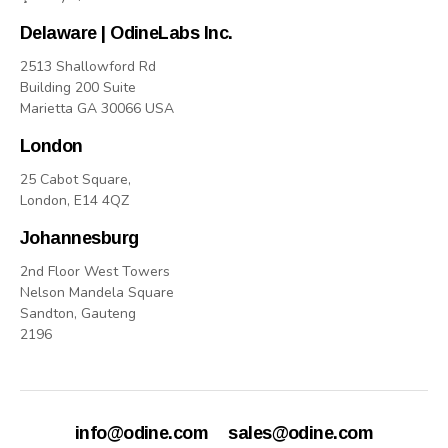
Delaware | OdineLabs Inc.
2513 Shallowford Rd
Building 200 Suite
Marietta GA 30066 USA
London
25 Cabot Square,
London, E14 4QZ
Johannesburg
2nd Floor West Towers
Nelson Mandela Square
Sandton, Gauteng
2196
info@odine.com
sales@odine.com