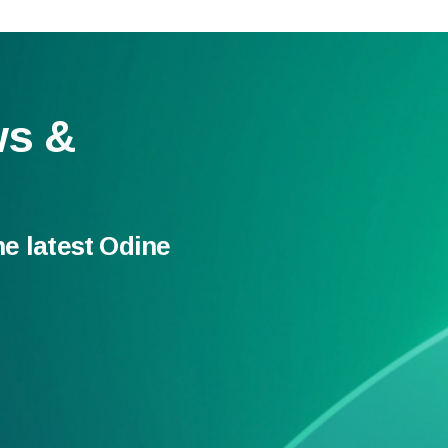
ws &
he latest Odine