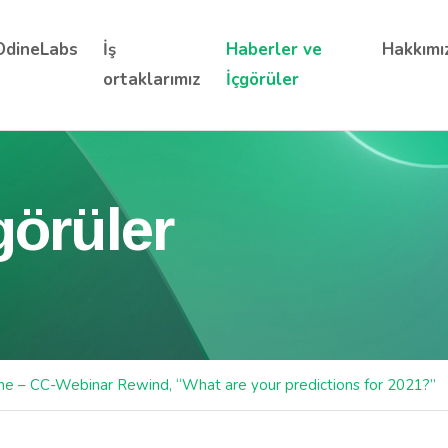
OdineLabs
İş
Haberler ve
Hakkımı
ortaklarımız
İçgörüler
görüler
ne – CC-Webinar Rewind, “What are your predictions for 2021?”