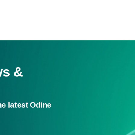
ws &
he latest Odine