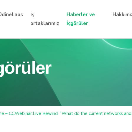
OdineLabs
İş
Haberler ve
Hakkımı
ortaklarımız
İçgörüler
görüler
ne – CCWebinar.Live Rewind, “What do the current networks and n