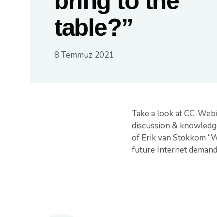
bring to the
table?”
8 Temmuz 2021
Take a look at CC-Webi
discussion & knowledge
of Erik van Stokkom “W
future Internet demand