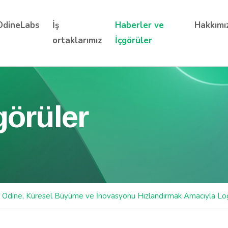
OdineLabs
İş
Haberler ve
Hakkımı
ortaklarımız
İçgörüler
görüler
Odine, Küresel Büyüme ve İnovasyonu Hızlandırmak Amacıyla Loga