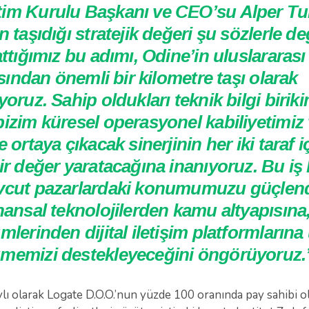
im Kurulu Başkanı ve CEO’su Alper Tu
n taşıdığı stratejik değeri şu sözlerle de
attığımız bu adımı, Odine’in uluslarara
ısından önemli bir kilometre taşı olarak
yoruz. Sahip oldukları teknik bilgi birik
izim küresel operasyonel kabiliyetimiz 
 ortaya çıkacak sinerjinin her iki taraf i
ir değer yaratacağına inanıyoruz. Bu iş b
vcut pazarlardaki konumumuzu güçlen
nansal teknolojilerden kamu altyapısın
mlerinden dijital iletişim platformların
memizi destekleyeceğini öngörüyoruz.
lı olarak Logate D.O.O.’nun yüzde 100 oranında pay sahibi o