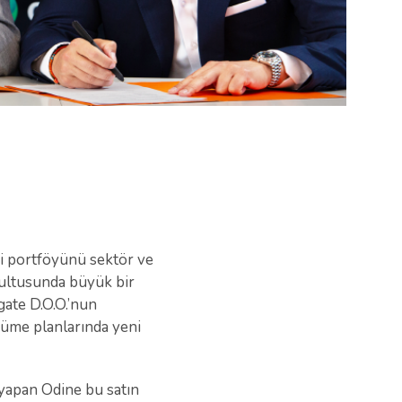
i portföyünü sektör ve
rultusunda büyük bir
gate D.O.O.’nun
yüme planlarında yeni
 yapan Odine bu satın