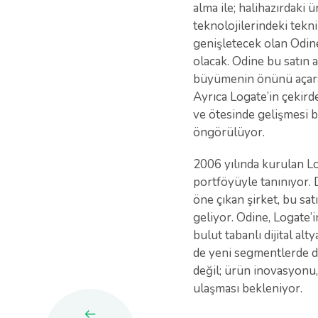
alma ile; halihazırdaki 
teknolojilerindeki tekni
genişletecek olan Odine
olacak. Odine bu satın 
büyümenin önünü açarak,
Ayrıca Logate’in çekird
ve ötesinde gelişmesi b
öngörülüyor.
2006 yılında kurulan Lo
portföyüyle tanınıyor. 
öne çıkan şirket, bu sat
geliyor. Odine, Logate’
bulut tabanlı dijital a
de yeni segmentlerde da
değil; ürün inovasyonu,
ulaşması bekleniyor.