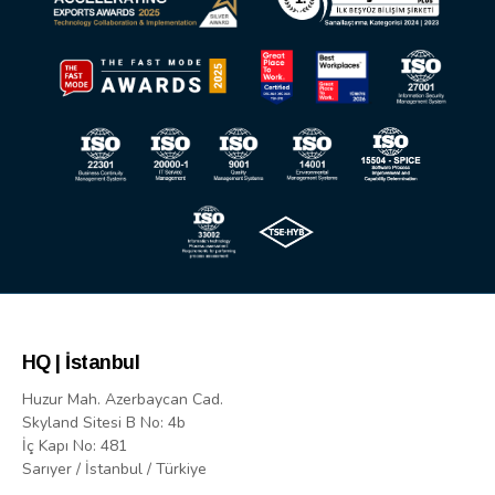
HQ | İstanbul
Huzur Mah. Azerbaycan Cad.
Skyland Sitesi B No: 4b
İç Kapı No: 481
Sarıyer / İstanbul / Türkiye