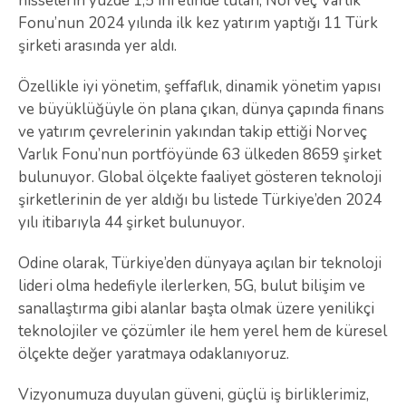
hisselerin yüzde 1,5'ini elinde tutan, Norveç Varlık
Fonu’nun 2024 yılında ilk kez yatırım yaptığı 11 Türk
şirketi arasında yer aldı.
Özellikle iyi yönetim, şeffaflık, dinamik yönetim yapısı
ve büyüklüğüyle ön plana çıkan, dünya çapında finans
ve yatırım çevrelerinin yakından takip ettiği Norveç
Varlık Fonu’nun portföyünde 63 ülkeden 8659 şirket
bulunuyor. Global ölçekte faaliyet gösteren teknoloji
şirketlerinin de yer aldığı bu listede Türkiye’den 2024
yılı itibarıyla 44 şirket bulunuyor.
Odine olarak, Türkiye’den dünyaya açılan bir teknoloji
lideri olma hedefiyle ilerlerken, 5G, bulut bilişim ve
sanallaştırma gibi alanlar başta olmak üzere yenilikçi
teknolojiler ve çözümler ile hem yerel hem de küresel
ölçekte değer yaratmaya odaklanıyoruz.
Vizyonumuza duyulan güveni, güçlü iş birliklerimiz,