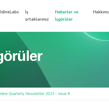
OdineLabs
İş
Haberler ve
Hakkımı
ortaklarımız
İçgörüler
görüler
dine Quarterly Newsletter 2023 – Issue 8