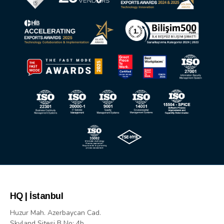
HQ | İstanbul
Huzur Mah. Azerbaycan Cad.
Skyland Sitesi B No: 4b