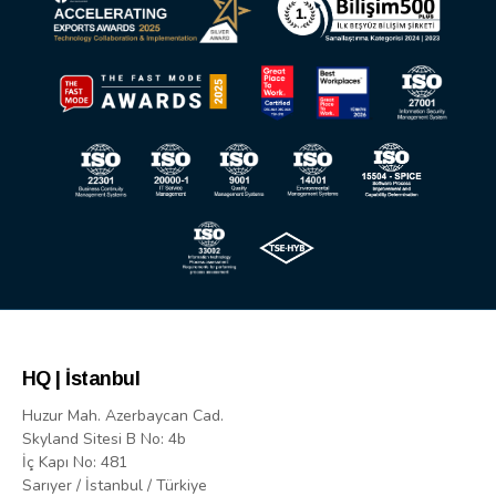
HQ | İstanbul
Huzur Mah. Azerbaycan Cad.
Skyland Sitesi B No: 4b
İç Kapı No: 481
Sarıyer / İstanbul / Türkiye