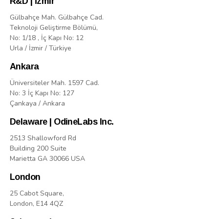
R&D | İzmir
Gülbahçe Mah. Gülbahçe Cad.
Teknoloji Geliştirme Bölümü,
No: 1/18 , İç Kapı No: 12
Urla / İzmir / Türkiye
Ankara
Üniversiteler Mah. 1597 Cad.
No: 3 İç Kapı No: 127
Çankaya / Ankara
Delaware | OdineLabs Inc.
2513 Shallowford Rd
Building 200 Suite
Marietta GA 30066 USA
London
25 Cabot Square,
London, E14 4QZ