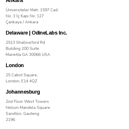
Ankara
Üniversiteler Mah. 1597 Cad.
No: 3 İç Kapı No: 127
Çankaya / Ankara
Delaware | OdineLabs Inc.
2513 Shallowford Rd
Building 200 Suite
Marietta GA 30066 USA
London
25 Cabot Square,
London, E14 4QZ
Johannesburg
2nd Floor West Towers
Nelson Mandela Square
Sandton, Gauteng
2196