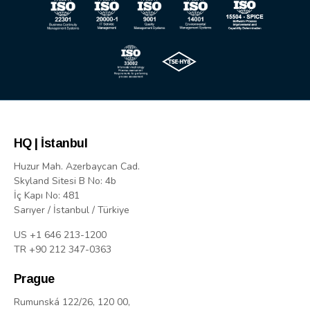
HQ | İstanbul
Huzur Mah. Azerbaycan Cad.
Skyland Sitesi B No: 4b
İç Kapı No: 481
Sarıyer / İstanbul / Türkiye
US +1 646 213-1200
TR +90 212 347-0363
Prague
Rumunská 122/26, 120 00,