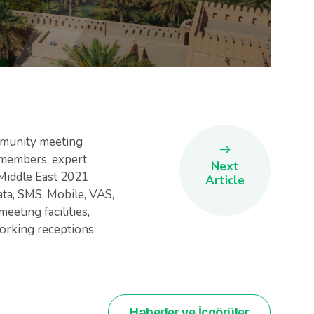
ommunity meeting
 members, expert
Next
Middle East 2021
Article
a, SMS, Mobile, VAS,
meeting facilities,
working receptions
Haberler ve İçgörüler