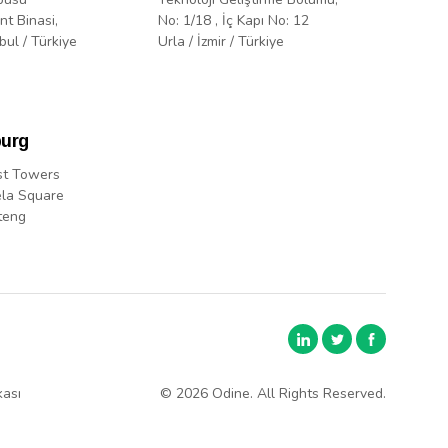
nt Binasi,
No: 1/18 , İç Kapı No: 12
bul / Türkiye
Urla / İzmir / Türkiye
urg
st Towers
la Square
teng
kası
© 2026 Odine. All Rights Reserved.