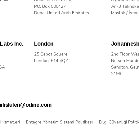
P.O. Box 500427
Arı-3 Teknoke
Dubai United Arab Emirates
Maslak / İstan
Labs Inc.
London
Johannesb
25 Cabot Square,
2nd Floor We
London, E14 4QZ
Nelson Mande
USA
Sandton, Gau
2196
iiliskileri@odine.com
 Hizmetleri
Entegre Yönetim Sistemi Politikası
Bilgi Güvenliği Politi