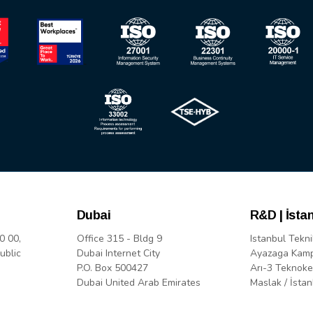
Dubai
R&D | İsta
0 00,
Office 315 - Bldg 9
Istanbul Tekni
ublic
Dubai Internet City
Ayazaga Kam
P.O. Box 500427
Arı-3 Teknoke
Dubai United Arab Emirates
Maslak / İstan