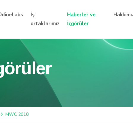
OdineLabs
İş
Haberler ve
Hakkımı
ortaklarımız
İçgörüler
görüler
MWC 2018