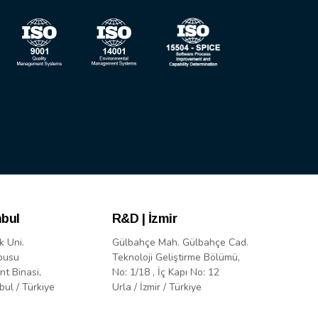
nbul
R&D | İzmir
k Uni.
Gülbahçe Mah. Gülbahçe Cad.
pusu
Teknoloji Geliştirme Bölümü,
nt Binasi,
No: 1/18 , İç Kapı No: 12
bul / Türkiye
Urla / İzmir / Türkiye