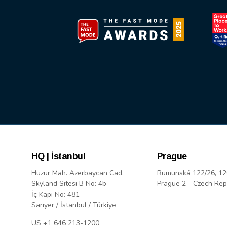
HQ | İstanbul
Prague
Huzur Mah. Azerbaycan Cad.
Rumunská 122/26, 12
Skyland Sitesi B No: 4b
Prague 2 - Czech Rep
İç Kapı No: 481
Sarıyer / İstanbul / Türkiye
US +1 646 213-1200