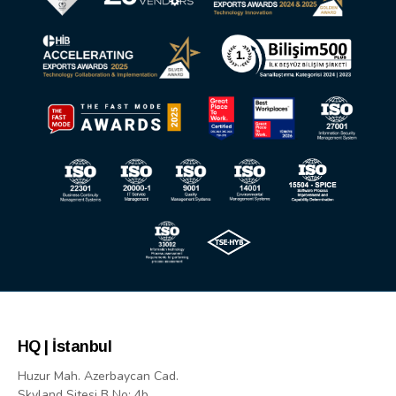
HQ | İstanbul
Huzur Mah. Azerbaycan Cad.
Skyland Sitesi B No: 4b