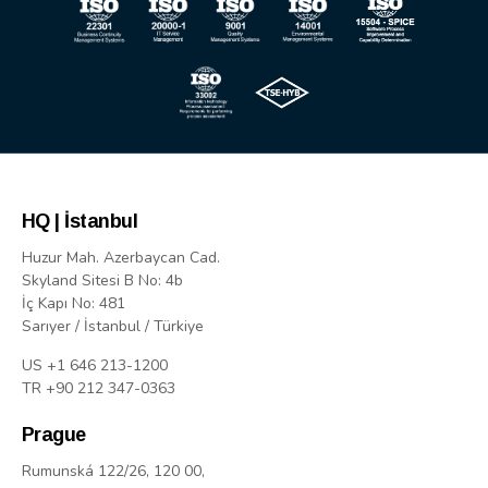
HQ | İstanbul
Huzur Mah. Azerbaycan Cad.
Skyland Sitesi B No: 4b
İç Kapı No: 481
Sarıyer / İstanbul / Türkiye
US +1 646 213-1200
TR +90 212 347-0363
Prague
Rumunská 122/26, 120 00,