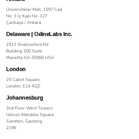
Üniversiteler Mah. 1597 Cad.
No: 3 İç Kapı No: 127
Çankaya / Ankara
Delaware | OdineLabs Inc.
2513 Shallowford Rd
Building 200 Suite
Marietta GA 30066 USA
London
25 Cabot Square,
London, E14 4QZ
Johannesburg
2nd Floor West Towers
Nelson Mandela Square
Sandton, Gauteng
2196