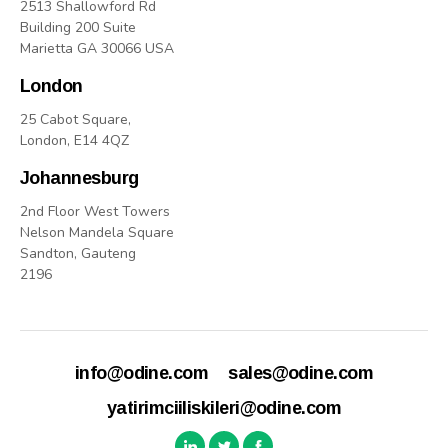
2513 Shallowford Rd
Building 200 Suite
Marietta GA 30066 USA
London
25 Cabot Square,
London, E14 4QZ
Johannesburg
2nd Floor West Towers
Nelson Mandela Square
Sandton, Gauteng
2196
info@odine.com
sales@odine.com
yatirimciiliskileri@odine.com