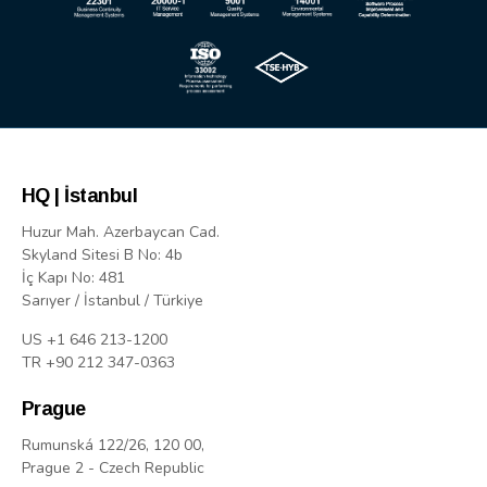
HQ | İstanbul
Huzur Mah. Azerbaycan Cad.
Skyland Sitesi B No: 4b
İç Kapı No: 481
Sarıyer / İstanbul / Türkiye
US +1 646 213-1200
TR +90 212 347-0363
Prague
Rumunská 122/26, 120 00,
Prague 2 - Czech Republic