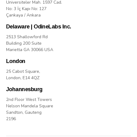
Üniversiteler Mah. 1597 Cad.
No: 3 İç Kapı No: 127
Çankaya / Ankara
Delaware | OdineLabs Inc.
2513 Shallowford Rd
Building 200 Suite
Marietta GA 30066 USA
London
25 Cabot Square,
London, E14 4QZ
Johannesburg
2nd Floor West Towers
Nelson Mandela Square
Sandton, Gauteng
2196