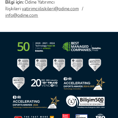
Bilgi için:
Odine Yatırımcı
İlişkileri
yatirimciiliskileri@odine.com
/
info@odine.com