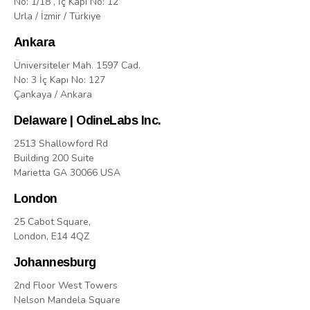
No: 1/18 , İç Kapı No: 12
Urla / İzmir / Türkiye
Ankara
Üniversiteler Mah. 1597 Cad.
No: 3 İç Kapı No: 127
Çankaya / Ankara
Delaware | OdineLabs Inc.
2513 Shallowford Rd
Building 200 Suite
Marietta GA 30066 USA
London
25 Cabot Square,
London, E14 4QZ
Johannesburg
2nd Floor West Towers
Nelson Mandela Square