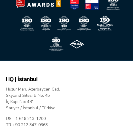
HQ | İstanbul
Huzur Mah. Azerbaycan Cad.
Skyland Sitesi B No: 4b
İç Kapı No: 481
Sarıyer / İstanbul / Türkiye
US +1 646 213-1200
TR +90 212 347-0363