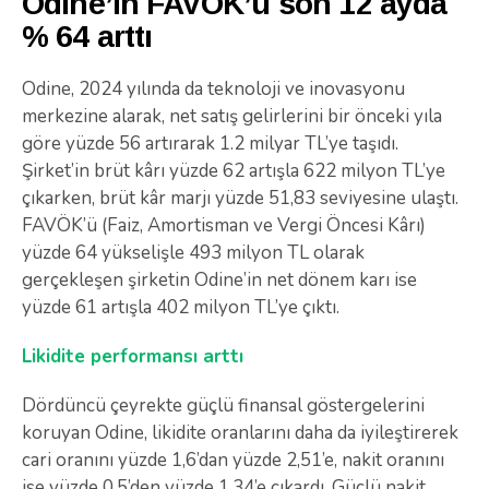
Odine’in FAVÖK’ü son 12 ayda
% 64 arttı
Odine, 2024 yılında da teknoloji ve inovasyonu
merkezine alarak, net satış gelirlerini bir önceki yıla
göre yüzde 56 artırarak 1.2 milyar TL’ye taşıdı.
Şirket’in brüt kârı yüzde 62 artışla 622 milyon TL’ye
çıkarken, brüt kâr marjı yüzde 51,83 seviyesine ulaştı.
FAVÖK’ü (Faiz, Amortisman ve Vergi Öncesi Kârı)
yüzde 64 yükselişle 493 milyon TL olarak
gerçekleşen şirketin Odine’in net dönem karı ise
yüzde 61 artışla 402 milyon TL’ye çıktı.
Likidite performansı arttı
Dördüncü çeyrekte güçlü finansal göstergelerini
koruyan Odine, likidite oranlarını daha da iyileştirerek
cari oranını yüzde 1,6’dan yüzde 2,51’e, nakit oranını
ise yüzde 0,5’den yüzde 1,34’e çıkardı. Güçlü nakit