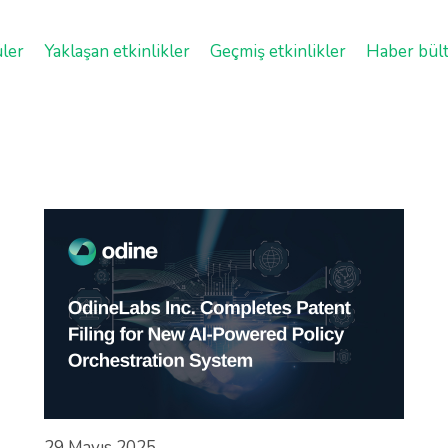
üler
Yaklaşan etkinlikler
Geçmiş etkinlikler
Haber bült
29 Mayıs 2025