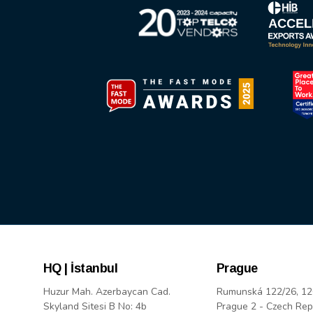
HQ | İstanbul
Prague
Huzur Mah. Azerbaycan Cad.
Rumunská 122/26, 12
Skyland Sitesi B No: 4b
Prague 2 - Czech Rep