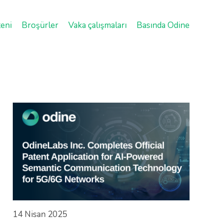
eni
Broşürler
Vaka çalışmaları
Basında Odine
14 Nisan 2025