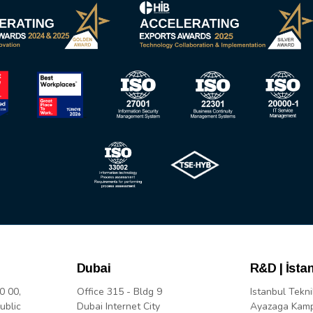
Dubai
R&D | İsta
0 00,
Office 315 - Bldg 9
Istanbul Tekni
ublic
Dubai Internet City
Ayazaga Kam