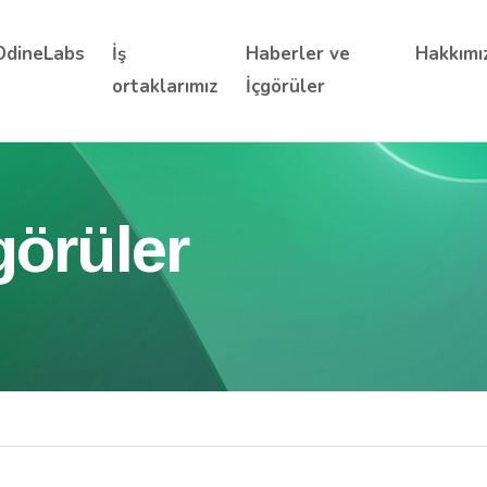
OdineLabs
İş
Haberler ve
Hakkımı
ortaklarımız
İçgörüler
görüler