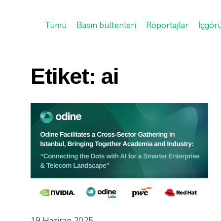
Tümü
Basın bültenleri
Röportajlar
İçgör
Etiket:
ai
19 Haziran 2025