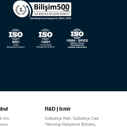
nbul
R&D | İzmir
k Uni.
Gülbahçe Mah. Gülbahçe Cad.
pusu
Teknoloji Geliştirme Bölümü,