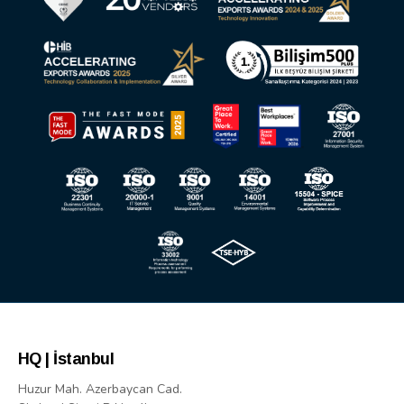
HQ | İstanbul
Huzur Mah. Azerbaycan Cad.