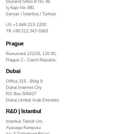
Skyland Sitesi B No: 4b
İç Kapı No: 481
Sarıyer / İstanbul / Türkiye
US +1 646 213-1200
TR +90 212 347-0363
Prague
Rumunská 122/26, 120 00,
Prague 2 - Czech Republic
Dubai
Office 315 - Bldg 9
Dubai Internet City
P.O. Box 500427
Dubai United Arab Emirates
R&D | İstanbul
Istanbul Teknik Uni.
Ayazaga Kampusu
Arı-3 Teknokent Binasi,