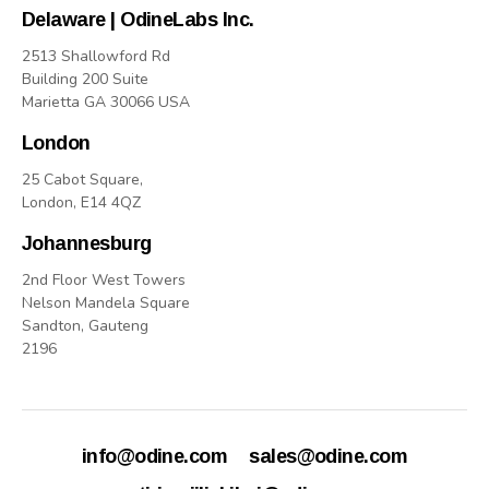
Delaware | OdineLabs Inc.
2513 Shallowford Rd
Building 200 Suite
Marietta GA 30066 USA
London
25 Cabot Square,
London, E14 4QZ
Johannesburg
2nd Floor West Towers
Nelson Mandela Square
Sandton, Gauteng
2196
info@odine.com
sales@odine.com